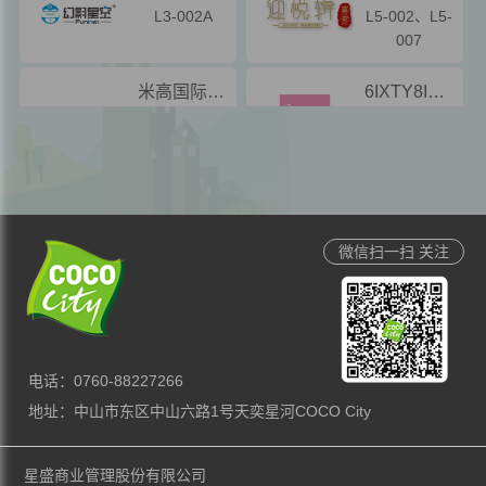
L3-002A
L5-002、L5-
007
米高国际轮滑培训中心
6IXTY8IGHT
L3-002A/B
L1-002、
003
古膳记猪肚鸡村
七觉安睡馆
L4-002
L5-003B
微信扫一扫
关注
图勿蓝
星力舞蹈
L2-003
L3-003
电话：0760-88227266
伊丽汇
瑰丽威尼斯西餐厅
地址：中山市东区中山六路1号天奕星河COCO City
L5-003A
L4-003、L4-
005
星盛商业管理股份有限公司