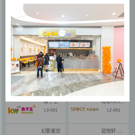
全部
A
B
C
D
E
F
G
H
I
J
K
L
M
N
O
坚持品质与服务，创新调饮，升级空间，寻找世界各地纯净
P
Q
R
S
T
U
V
W
X
Y
Z
食材，在地新鲜采购，
运用纯熟技艺的饮品创新，将不同食材搭配调制，带给顾客
“纯·乐·心”的美好体验
2019年全球4000家门店达成，CoCo café 2000家达成，成
全部
体验
主力店
零售
餐饮
为横跨欧洲、美洲、亚洲、大洋洲世界四大洲的知名茶饮连
配套
儿童
娱乐
锁品牌
未来，CoCo都可将继续“纯·乐·心”的品牌承诺，将一杯杯的
博纳院线影城
COCO都可
正能量传递到全世界，点亮每一个人的生活。
L4-001、L5-
L1-001
001
孩子王
sp@ce天虹超市
L3-001
L2-001
幻影星空
迎悦轩·瑞和厅