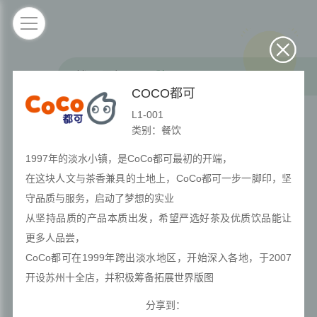
楼层导视
品牌展示
COCO都可
L1-001
类别：餐饮
1997年的淡水小镇，是CoCo都可最初的开端，
在这块人文与茶香兼具的土地上，CoCo都可一步一脚印，坚
守品质与服务，启动了梦想的实业
从坚持品质的产品本质出发，希望严选好茶及优质饮品能让
更多人品尝，
CoCo都可在1999年跨出淡水地区，开始深入各地，于2007
开设苏州十全店，并积极筹备拓展世界版图
全 部
B1
L1
L2
L3
L4
L5
成立二十余年，秉持着“为你·都可”的初心，CoCo都可始终保
分享到：
持热情与活力，