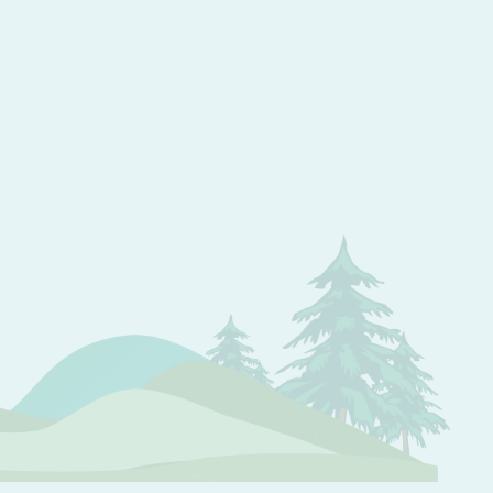
做新学期最靓的崽！在COCO City入手你的开学新装备！